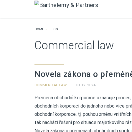
HOME
BLOG
Commercial law
Novela zákona o přeměn
COMMERCIAL LAW
|
10. 12. 2024
Přeměna obchodní́ korporace označuje proces, při 
obchodních korporací do jednoho nebo více právni
obchodní korporace, tj. pouhou změnu vnitřních
tak nachází řešení pro situace majetkového ráz
Novela zákona o přeměnách obchodních společn