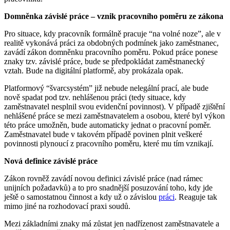
Domněnka závislé práce – vznik pracovního poměru ze zákona
Pro situace, kdy pracovník formálně pracuje “na volné noze”, ale v
realitě vykonává práci za obdobných podmínek jako zaměstnanec,
zavádí zákon domněnku pracovního poměru. Pokud práce ponese
znaky tzv. závislé práce, bude se předpokládat zaměstnanecký
vztah. Bude na digitální platformě, aby prokázala opak.
Platformový “švarcsystém” již nebude nelegální prací, ale bude
nově spadat pod tzv. nehlášenou práci (tedy situace, kdy
zaměstnavatel nesplnil svou evidenční povinnost). V případě zjištění
nehlášené práce se mezi zaměstnavatelem a osobou, které byl výkon
této práce umožněn, bude automaticky jednat o pracovní poměr.
Zaměstnavatel bude v takovém případě povinen plnit veškeré
povinnosti plynoucí z pracovního poměru, které mu tím vznikají.
Nová definice závislé práce
Zákon rovněž zavádí novou definici závislé práce (nad rámec
unijních požadavků) a to pro snadnější posuzování toho, kdy jde
ještě o samostatnou činnost a kdy už o závislou
práci
. Reaguje tak
mimo jiné na rozhodovací praxi soudů.
Mezi základními znaky má zůstat jen nadřízenost zaměstnavatele a