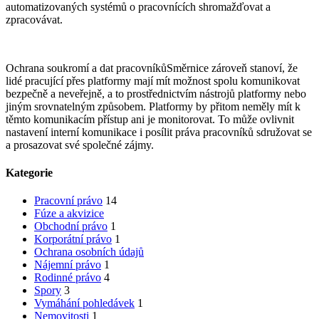
automatizovaných systémů o pracovnících shromažďovat a
zpracovávat.
Ochrana soukromí a dat pracovníkůSměrnice zároveň stanoví, že
lidé pracující přes platformy mají mít možnost spolu komunikovat
bezpečně a neveřejně, a to prostřednictvím nástrojů platformy nebo
jiným srovnatelným způsobem. Platformy by přitom neměly mít k
těmto komunikacím přístup ani je monitorovat. To může ovlivnit
nastavení interní komunikace i posílit práva pracovníků sdružovat se
a prosazovat své společné zájmy.
Kategorie
Pracovní právo
14
Fúze a akvizice
Obchodní právo
1
Korporátní právo
1
Ochrana osobních údajů
Nájemní právo
1
Rodinné právo
4
Spory
3
Vymáhání pohledávek
1
Nemovitosti
1