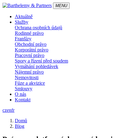
MENU
Aktuálně
Služby
Ochrana osobních údajů
Rodinné právo
Franšízy
Obchodní právo
Korporátní právo
Pracovní právo
Spory a řízení před soudem
Vymáhání pohledávek
Nájemní právo
Nemovitosti
Fúze a akvizice
Smlouvy
O nás
Kontakt
cz
en
fr
Domů
Blog