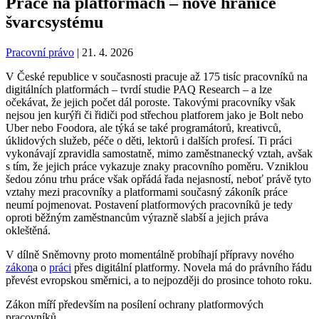
Práce na platformách – nové hranice
švarcsystému
Pracovní právo
|
21. 4. 2026
V České republice v současnosti pracuje až 175 tisíc pracovníků na
digitálních platformách – tvrdí studie PAQ Research – a lze
očekávat, že jejich počet dál poroste. Takovými pracovníky však
nejsou jen kurýři či řidiči pod střechou platforem jako je Bolt nebo
Uber nebo Foodora, ale týká se také programátorů, kreativců,
úklidových služeb, péče o děti, lektorů i dalších profesí. Ti práci
vykonávají zpravidla samostatně, mimo zaměstnanecký vztah, avšak
s tím, že jejich práce vykazuje znaky pracovního poměru. Vzniklou
šedou zónu trhu práce však opřádá řada nejasností, neboť právě tyto
vztahy mezi pracovníky a platformami současný zákoník práce
neumí pojmenovat. Postavení platformových pracovníků je tedy
oproti běžným zaměstnancům výrazně slabší a jejich práva
okleštěná.
V dílně Sněmovny proto momentálně probíhají přípravy nového
zákon
a o
práci
přes digitální platformy. Novela má do právního řádu
převést evropskou směrnici, a to nejpozději do prosince tohoto roku.
Zákon míří především na posílení ochrany platformových
pracovníků.