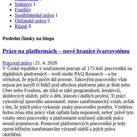
Smlouvy
1
Franšízy
Spotřebitelské právo
1
Občanské právo
2
Různé
9
Poslední články na blogu
Práce na platformách – nové hranice švarcsystému
Pracovní právo
|
21. 4. 2026
V České republice v současnosti pracuje až 175 tisíc pracovníků na
digitálních platformách – tvrdí studie PAQ Research – a lze
očekávat, že jejich počet dál poroste. Takovými pracovníky však
nejsou jen kurýři či řidiči pod střechou platforem jako je Bolt nebo
Uber nebo Foodora, ale týká se také programátorů, kreativců,
úklidových služeb, péče o děti, lektorů i dalších profesí. Ti práci
vykonávají zpravidla samostatně, mimo zaměstnanecký vztah, avšak
s tím, že jejich práce vykazuje znaky pracovního poměru. Vzniklou
šedou zónu trhu práce však opřádá řada nejasností, neboť právě tyto
vztahy mezi pracovníky a platformami současný zákoník práce
neumí pojmenovat. Postavení platformových pracovníků je tedy
oproti běžným zaměstnancům výrazně slabší a jejich práva
okleštěná.