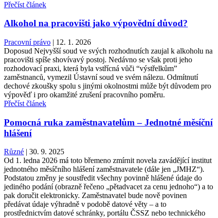
Přečíst článek
Alkohol na pracovišti jako výpovědní důvod?
Pracovní právo
|
12. 1. 2026
Doposud Nejvyšší soud ve svých rozhodnutích zaujal k alkoholu na
pracovišti spíše shovívavý postoj. Nedávno se však proti jeho
rozhodovací praxi, která byla vstřícná vůči “výstřelkům”
zaměstnanců, vymezil Ústavní soud ve svém nálezu. Odmítnutí
dechové zkoušky spolu s jinými okolnostmi může být důvodem pro
výpověď i pro okamžité zrušení pracovního poměru.
Přečíst článek
Pomocná ruka zaměstnavatelům – Jednotné měsíční
hlášení
Různé
|
30. 9. 2025
Od 1. ledna 2026 má toto břemeno zmírnit novela zavádějící institut
jednotného měsíčního hlášení zaměstnavatele (dále jen „JMHZ“).
Podstatou změny je soustředit všechny povinně hlášené údaje do
jediného podání (obrazně řečeno „pětadvacet za cenu jednoho“) a to
pak doručit elektronicky. Zaměstnavatel bude nově povinen
předávat údaje výhradně v podobě datové věty – a to
prostřednictvím datové schránky, portálu ČSSZ nebo technického