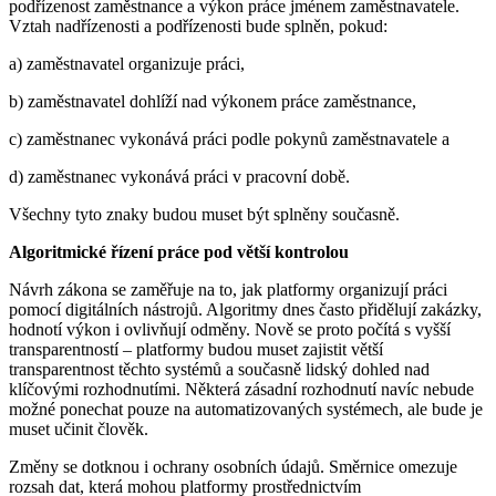
podřízenost zaměstnance a výkon práce jménem zaměstnavatele.
Vztah nadřízenosti a podřízenosti bude splněn, pokud:
a) zaměstnavatel organizuje práci,
b) zaměstnavatel dohlíží nad výkonem práce zaměstnance,
c) zaměstnanec vykonává práci podle pokynů zaměstnavatele a
d) zaměstnanec vykonává práci v pracovní době.
Všechny tyto znaky budou muset být splněny současně.
Algoritmické řízení práce pod větší kontrolou
Návrh zákona se zaměřuje na to, jak platformy organizují práci
pomocí digitálních nástrojů. Algoritmy dnes často přidělují zakázky,
hodnotí výkon i ovlivňují odměny. Nově se proto počítá s vyšší
transparentností – platformy budou muset zajistit větší
transparentnost těchto systémů a současně lidský dohled nad
klíčovými rozhodnutími. Některá zásadní rozhodnutí navíc nebude
možné ponechat pouze na automatizovaných systémech, ale bude je
muset učinit člověk.
Změny se dotknou i ochrany osobních údajů. Směrnice omezuje
rozsah dat, která mohou platformy prostřednictvím