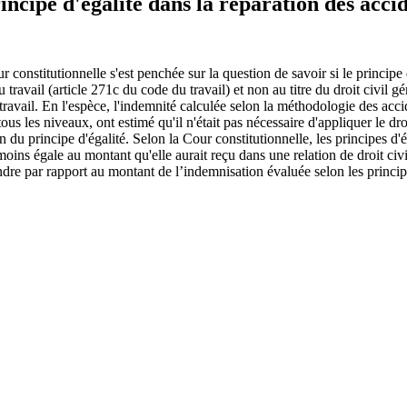
incipe d'égalité dans la réparation des acci
nstitutionnelle s'est penchée sur la question de savoir si le principe d'
ravail (article 271c du code du travail) et non au titre du droit civil gé
vail. En l'espèce, l'indemnité calculée selon la méthodologie des accide
ous les niveaux, ont estimé qu'il n'était pas nécessaire d'appliquer le dro
n du principe d'égalité. Selon la Cour constitutionnelle, les principes d'
oins égale au montant qu'elle aurait reçu dans une relation de droit civi
indre par rapport au montant de l’indemnisation évaluée selon les principe