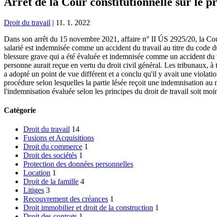
Arrêt de la Cour constitutionnelle sur le pr
Droit du travail
|
11. 1. 2022
Dans son arrêt du 15 novembre 2021, affaire n° II ÚS 2925/20, la Cour co
salarié est indemnisée comme un accident du travail au titre du code du t
blessure grave qui a été évaluée et indemnisée comme un accident du tra
personne aurait reçue en vertu du droit civil général. Les tribunaux, à t
a adopté un point de vue différent et a conclu qu'il y avait une violatio
procédure selon lesquelles la partie lésée reçoit une indemnisation au m
l'indemnisation évaluée selon les principes du droit de travail soit mo
Catégorie
Droit du travail
14
Fusions et Acquisitions
Droit du commerce
1
Droit des sociétés
1
Protection des données personnelles
Location
1
Droit de la famille
4
Litiges
3
Recouvrement des créances
1
Droit immobilier et droit de la construction
1
Droit des contrats
1