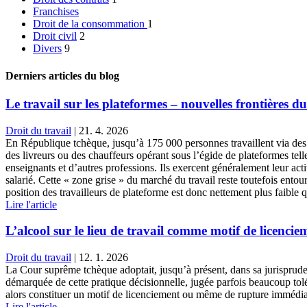
Franchises
Droit de la consommation
1
Droit civil
2
Divers
9
Derniers articles du blog
Le travail sur les plateformes – nouvelles frontières du
Droit du travail
|
21. 4. 2026
En République tchèque, jusqu’à 175 000 personnes travaillent via des
des livreurs ou des chauffeurs opérant sous l’égide de plateformes tel
enseignants et d’autres professions. Ils exercent généralement leur act
salarié. Cette « zone grise » du marché du travail reste toutefois entour
position des travailleurs de plateforme est donc nettement plus faible que
Lire l'article
L’alcool sur le lieu de travail comme motif de licencie
Droit du travail
|
12. 1. 2026
La Cour suprême tchèque adoptait, jusqu’à présent, dans sa jurisprudenc
démarquée de cette pratique décisionnelle, jugée parfois beaucoup tolér
alors constituer un motif de licenciement ou même de rupture immédiat
Lire l'article