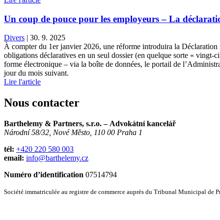
Un coup de pouce pour les employeurs – La déclaratio
Divers
|
30. 9. 2025
À compter du 1er janvier 2026, une réforme introduira la Déclaration 
obligations déclaratives en un seul dossier (en quelque sorte « vingt
forme électronique – via la boîte de données, le portail de l’Administr
jour du mois suivant.
Lire l'article
Nous contacter
Barthelemy & Partners, s.r.o. – Advokátní kancelář
Národní 58/32, Nové Město, 110 00 Praha 1
tél:
+420 220 580 003
email:
info@barthelemy.cz
Numéro d’identification
07514794
Société immatriculée au registre de commerce auprès du Tribunal Municipal de P