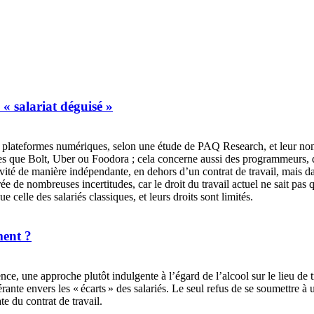
 « salariat déguisé »
 plateformes numériques, selon une étude de PAQ Research, et leur nom
les que Bolt, Uber ou Foodora ; cela concerne aussi des programmeurs, de
ivité de manière indépendante, en dehors d’un contrat de travail, mais d
ée de nombreuses incertitudes, car le droit du travail actuel ne sait pas q
 celle des salariés classiques, et leurs droits sont limités.
ment ?
e, une approche plutôt indulgente à l’égard de l’alcool sur le lieu de t
ante envers les « écarts » des salariés. Le seul refus de se soumettre à
e du contrat de travail.